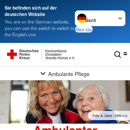
Sie befinden sich auf der
Sprache wechseln zu
deutschen Website
You are on the German website,
you can use the switch to switch to
Alles klar
the English one
Kreisverband
Dinslaken-
Voerde-Hünxe e.V.
Ambulante Pflege
Foto: A. Zelck / DRK e.V.
Ambulanter