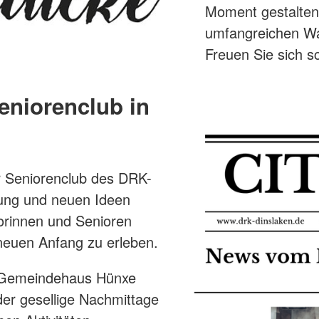
Moment gestalten
umfangreichen Wa
Freuen Sie sich s
eniorenclub in
r Seniorenclub des DRK-
ung und neuen Ideen
orinnen und Senioren
neuen Anfang zu erleben.
he Gemeindehaus Hünxe
der gesellige Nachmittage