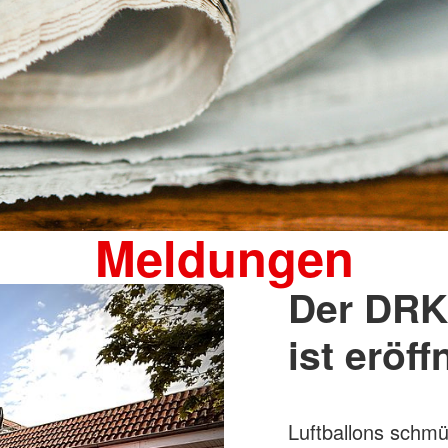
Meldungen
Der DRK
ist eröff
Luftballons schm