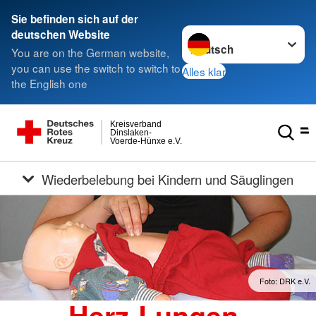
Sie befinden sich auf der
Sprache wechseln zu
deutschen Website
You are on the German website,
you can use the switch to switch to
Alles klar
the English one
Kreisverband
Dinslaken-
Voerde-Hünxe e.V.
Wiederbelebung bei Kindern und Säuglingen
Foto: DRK e.V.
Herz-Lungen-