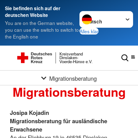
Sie befinden sich auf der
Sprache wechseln zu
deutschen Website
You are on the German website,
you can use the switch to switch to
Alles klar
the English one
Kreisverband
Dinslaken-
Voerde-Hünxe e.V.
Migrationsberatung
Migrationsberatung
Josipa Kojadin
Migrationsberatung für ausländische
Erwachsene
An der Fliehburg 19 in 46535 Dinslaken