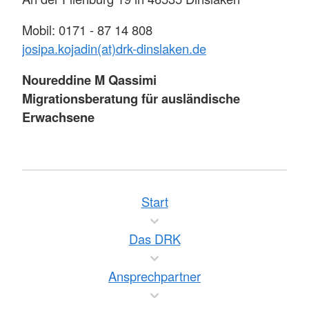
Mobil: 0171 - 87 14 808
josipa.kojadin(at)drk-dinslaken.de
Noureddine M Qassimi
Migrationsberatung für ausländische
Erwachsene
An der Fliehburg 19 in 46535 Dinslaken
Tel.: 0151 - 11 91 03 44
noureddine.qassimi(at)drk-dinslaken(dot)de
Start
Larisa Chiriacov
Migrationsberatung für ausländische
Das DRK
Erwachsene
Sternweg 57 / 57a in 46539 Hünxe-
Ansprechpartner
Bruckhausen