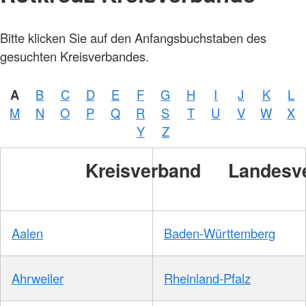
Bitte klicken Sie auf den Anfangsbuchstaben des
gesuchten Kreisverbandes.
A
B
C
D
E
F
G
H
I
J
K
L
Foto:
M
N
O
P
Q
R
S
T
U
V
W
X
A.
Zelck
Y
Z
/
DRKS
Kreisverband
Landesv
Aalen
Baden-Württemberg
Ahrweiler
Rheinland-Pfalz