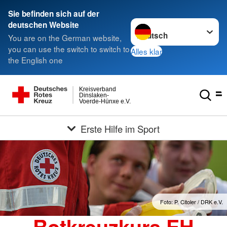
Sie befinden sich auf der
Sprache wechseln zu
deutschen Website
You are on the German website,
you can use the switch to switch to
Alles klar
the English one
Kreisverband
Dinslaken-
Voerde-Hünxe e.V.
Erste Hilfe im Sport
Foto: P. Citoler / DRK e.V.
Rotkreuzkurs EH