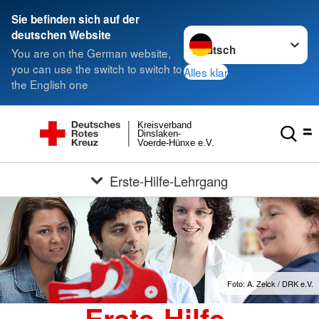
Sie befinden sich auf der
Sprache wechseln zu
deutschen Website
You are on the German website,
you can use the switch to switch to
Alles klar
the English one
Kreisverband
Dinslaken-
Voerde-Hünxe e.V.
Erste-Hilfe-Lehrgang
Foto: A. Zelck / DRK e.V.
Erste-Hilfe-