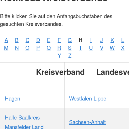
Bitte klicken Sie auf den Anfangsbuchstaben des
gesuchten Kreisverbandes.
A
B
C
D
E
F
G
H
I
J
K
L
Foto:
M
N
O
P
Q
R
S
T
U
V
W
X
A.
Zelck
Y
Z
/
DRKS
Kreisverband
Landesv
Hagen
Westfalen-Lippe
Halle-Saalkreis-
Sachsen-Anhalt
Mansfelder Land